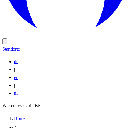
Standorte
de
|
en
|
nl
Wissen, was drin ist:
Home
>