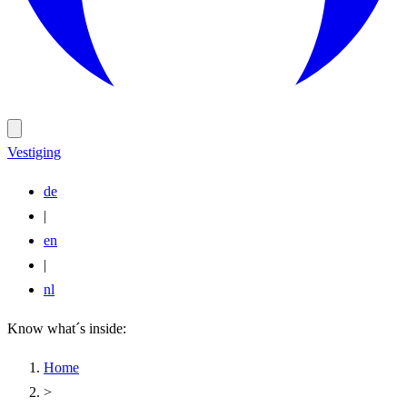
Vestiging
de
|
en
|
nl
Know what´s inside:
Home
>