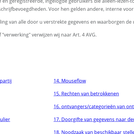
en geregistreerde, ingelogde gebruikers die alleen-lezen-t
rijfbevoegdheden. Voor hen gelden andere, interne voors
eling van alle door u verstrekte gegevens en waarborgen d
"verwerking" verwijzen wij naar Art. 4 AVG.
artij
14. Mouseflow
15. Rechten van betrokkenen
16. ontvangers/categorieën van on
ulier
17. Doorgifte van gegevens naar de
18. Noodzaak van beschikbaar stel