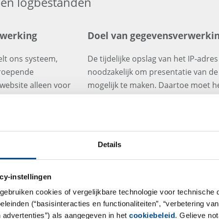
e en logbestanden
rwerking
Doel van gegevensverwerki
lt ons systeem,
De tijdelijke opslag van het IP-adr
proepende
noodzakelijk om presentatie van d
website alleen voor
mogelijk te maken. Daartoe moet he
tie en geen andere
noodzakelijkerwijs opgeslagen blijv
persoonsgegevens
De opslag van de bovengenoemde g
elen de volgende
de functionaliteit van onze website
deze gegevens om de website te opt
Details
 browserversie
informatietechnologiesystemen te 
ebruiker
aanvallen). Evaluatie van de gegeve
cy-instellingen
verband niet plaats.
gebruiken cookies of vergelijkbare technologie voor technische
einden (“basisinteracties en functionaliteiten”, “verbetering van
Opslagtermijn
n advertenties”) als aangegeven in het
cookiebeleid
. Gelieve no