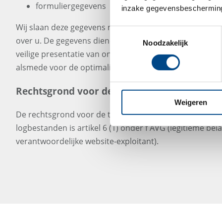
formuliergegevens
inzake gegevensbescherming
Wij slaan deze gegevens niet op samen met andere per
Toestemmingsselectie
over u. De gegevens dienen voor de gebruiksvriendelijk
Noodzakelijk
veilige presentatie van onze website aan u met functie
alsmede voor de optimalisering en statistische evaluati
Rechtsgrond voor de gegevensverwerking
Weigeren
De rechtsgrond voor de tijdelijke opslag van deze gege
logbestanden is artikel 6 (1) onder f AVG (legitieme bel
verantwoordelijke website-exploitant).