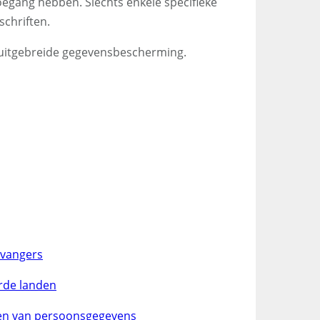
oegang hebben. Slechts enkele specifieke
chriften.
e uitgebreide gegevensbescherming.
tvangers
rde landen
len van persoonsgegevens