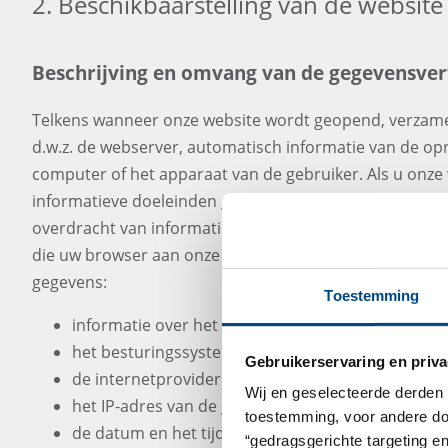
2. Beschikbaarstelling van de websit
Beschrijving en omvang van de gegevensve
Telkens wanneer onze website wordt geopend, verzame
d.w.z. de webserver, automatisch informatie van de o
computer of het apparaat van de gebruiker. Als u onze 
informatieve doeleinden gebruikt (d.w.z. geen registra
overdracht van informatie), verzamelen wij alleen de 
die uw browser aan onze server doorgeeft. Wij verzam
gegevens:
Toestemming
informatie over het gebruikte browsertype en de
het besturingssysteem van het apparaat van de g
Gebruikerservaring en priva
de internetprovider van de gebruiker
Wij en geselecteerde derden 
het IP-adres van de gebruiker
toestemming, voor andere doel
de datum en het tijdstip van de toegang
“gedragsgerichte targeting e