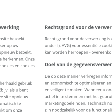
rwerking
Rechtsgrond voor de verwer
site bezoekt.
Rechtsgrond voor de verwerking is on
wser op uw
onder f), AVG) voor essentiële cooki
opnieuw bezoekt,
kan worden herroepen - overeenkomst
te herkennen. Onze
Doel van de gegevensverwer
cookies en cookies
De op deze manier verkregen info
en economisch te optimaliseren en 
herhaald gebruik
en veiliger te maken. Wanneer u onz
ijv. als u bent
actief in te stemmen met het gebrui
ze site opnieuw
marketingdoeleinden. Technisch nood
omatisch te
zijn noodzakelijk voor de functional
ikt om onze