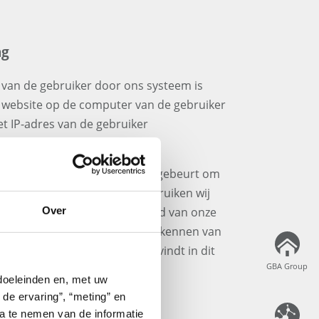
ng
es van de gebruiker door ons systeem is
e website op de computer van de gebruiker
t IP-adres van de gebruiker
en voor de duur van de sessie.
egevens in de logbestanden gebeurt om
 te garanderen. Daarnaast gebruiken wij
imaliseren en om de veiligheid van onze
Over
waarborgen (bijv. voor het herkennen van
ns voor marketingdoeleinden vindt in dit
GBA Group
GBA Group
 doeleinden en, met uw
 de ervaring”, “meting” en
ta te nemen van de informatie