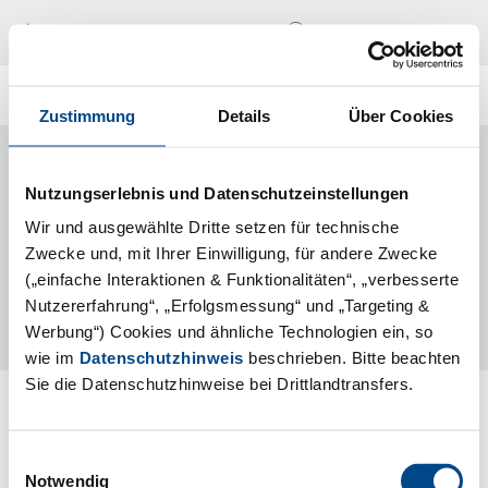
Standorte
De
Wissen was drin ist:
Zustimmung
Details
Über Cookies
Alle Messen & Events von GBA Group
Nutzungserlebnis und Datenschutzeinstellungen
Food
Wir und ausgewählte Dritte setzen für technische
Zwecke und, mit Ihrer Einwilligung, für andere Zwecke
keine Einträge vorhanden
(„einfache Interaktionen & Funktionalitäten“, „verbesserte
Nutzererfahrung“, „Erfolgsmessung“ und „Targeting &
Werbung“) Cookies und ähnliche Technologien ein, so
wie im
Datenschutzhinweis
beschrieben. Bitte beachten
Sie die Datenschutzhinweise bei Drittlandtransfers.
Folgen Sie uns
Einwilligungsauswahl
Notwendig