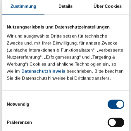
Metropolregionen gewährleisten schnelle und
Zustimmung
Details
Über Cookies
kompetente Beratungs- und Serviceleistungen mit der
kompletten Leistungsvielfalt der modernen
Umweltanalytik. Unsere technische und personelle
Nutzungserlebnis und Datenschutzeinstellungen
Laborausstattung ermöglicht es uns, Ihre Proben
Wir und ausgewählte Dritte setzen für technische
jederzeit umfassend, qualitativ hochwertig und
Zwecke und, mit Ihrer Einwilligung, für andere Zwecke
termingetreu zu bearbeiten. Die kompetente
(„einfache Interaktionen & Funktionalitäten“, „verbesserte
Bewertung der Ergebnisse sowie die angebotene
Nutzererfahrung“, „Erfolgsmessung“ und „Targeting &
lösungsorientierte Hilfestellung basiert auf der
Werbung“) Cookies und ähnliche Technologien ein, so
wie im
Datenschutzhinweis
beschrieben. Bitte beachten
langjährigen Erfahrung unserer Mitarbeiter im
Sie die Datenschutzhinweise bei Drittlandtransfers.
Umgang mit allen gängigen Matrices.
Einwilligungsauswahl
Notwendig
Präferenzen