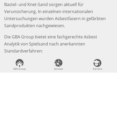
Bastel- und Knet-Sand sorgen aktuell für
Verunsicherung. In einzelnen internationalen
Untersuchungen wurden Asbestfasern in gefärbten
Sandprodukten nachgewiesen.
Die GBA Group bietet eine fachgerechte Asbest
Analytik von Spielsand nach anerkannten
Standardverfahren:
BIA 7487
VDI 3866 Blatt 5, Anhang B
GBA Group
GBA Group
Services
Services
Karriere
Karriere
Bereits ca. 1 Gramm Probenmaterial genügt für eine
Untersuchung in unseren spezialisierten Laboren.
Mehr