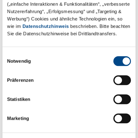
(„einfache Interaktionen & Funktionalitäten“, „verbesserte
Bitte unterbreiten Sie mir ein Angebot.
Nutzererfahrung“, „Erfolgsmessung“ und „Targeting &
Werbung“) Cookies und ähnliche Technologien ein, so
wie im
Datenschutzhinweis
beschrieben. Bitte beachten
Sie die Datenschutzhinweise bei Drittlandtransfers.
Bitte rufen Sie mich zurück.
Einwilligungsauswahl
Notwendig
Präferenzen
Statistiken
*Pflichtangaben
Marketing
Mit dem Absenden Ihrer Daten versichern Sie, dass
Ihre Angaben wahrheitsgemäß sind. Ihre Daten