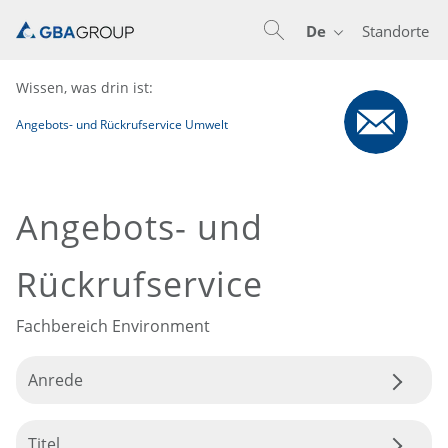
De
Standorte
En
De
Nl
Wissen, was drin ist:
Angebots- und Rückrufservice Umwelt
Angebots- und
Rückrufservice
Fachbereich Environment
Anrede
Titel