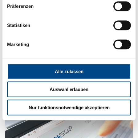
Präferenzen
Statistiken
Auftragsformular
Marketing
In der Umweltanalytik können Sie bei uns 24 Stunden
am Tag online Probenbehälter bestellen,
Alle zulassen
Probenabholungen beauftragen und Analyseaufträge
platzieren.
Auswahl erlauben
Mehr
Nur funktionsnotwendige akzeptieren