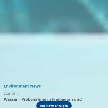
Environment News
2026-05-19
20
Wasser – Probenahme in Freibädern und
A
Hallenbädern
s
Alle News anzeigen