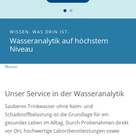
Ob Freibad oder Hallenbad: Die Qualität des Bade- und Beckenwassers
Be
ist entscheidend für Gesundheit, Hygiene und Vertrauen der Besucher.
Sa
Betreiber sind verpflichtet, ihr Wasser regelmäßig zu überwachen und
Un
genau hier kommt fundierte Analytik ins Spiel. Bei der GBA Group
nachgewiesen
unterstützen wir mit umfassenden Untersuchungen aller relevanten
vo
mikrobiologischen und chemischen Parameter, zuverlässig, unabhängig
3866 Bla
und nach höchsten Qualitätsstandards.
ei
WISSEN, WAS DRIN IST.
Wasseranalytik auf höchstem
Niveau
Wasser
Unser Service in der Wasseranalytik
Sauberes Trinkwasser ohne Keim- und
Schadstoffbelastung ist die Grundlage für ein
gesundes Leben im Alltag. Durch Probenahmen direkt
vor Ort, hochwertige Labordienstleistungen sowie