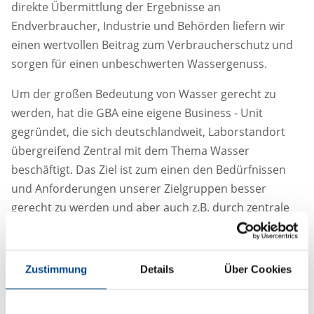
direkte Übermittlung der Ergebnisse an
Endverbraucher, Industrie und Behörden liefern wir
einen wertvollen Beitrag zum Verbraucherschutz und
sorgen für einen unbeschwerten Wassergenuss.
Um der großen Bedeutung von Wasser gerecht zu
werden, hat die GBA eine eigene Business - Unit
gegründet, die sich deutschlandweit, Laborstandort
übergreifend Zentral mit dem Thema Wasser
beschäftigt. Das Ziel ist zum einen den Bedürfnissen
und Anforderungen unserer Zielgruppen besser
gerecht zu werden und aber auch z.B. durch zentrale
Planung der Probenahmen, Wegstrecken kurz und
effizient zu halten und um dadurch einen aktiven
Beitrag zum Umweltschutz zu leisten. Unabhängig
Zustimmung
Details
Über Cookies
davon haben unsere Kunden Ihren persönlichen
Ansprechpartner, der sich um Ihre Belange kümmert.