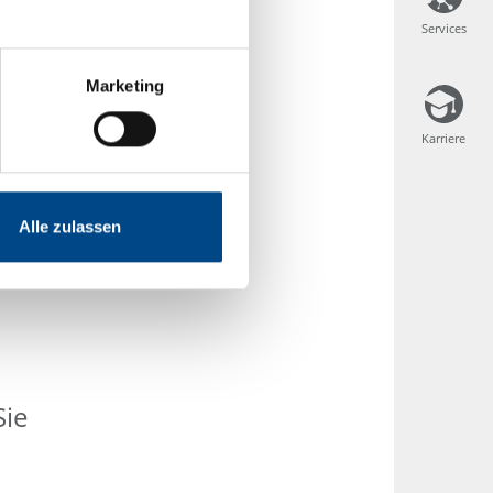
Services
Services
Marketing
Karriere
Karriere
Alle zulassen
Sie