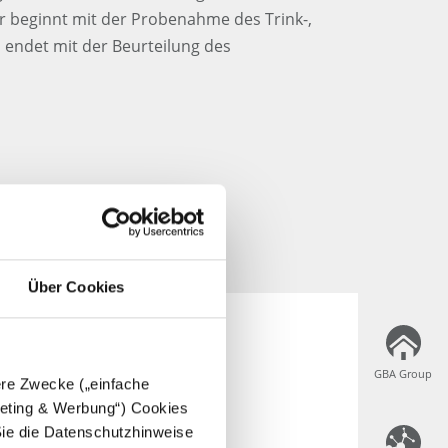
r beginnt mit der Probenahme des Trink-,
 endet mit der Beurteilung des
Über Cookies
GBA Group
GBA Group
dere Zwecke („einfache
rgeting & Werbung“) Cookies
Sie die Datenschutzhinweise