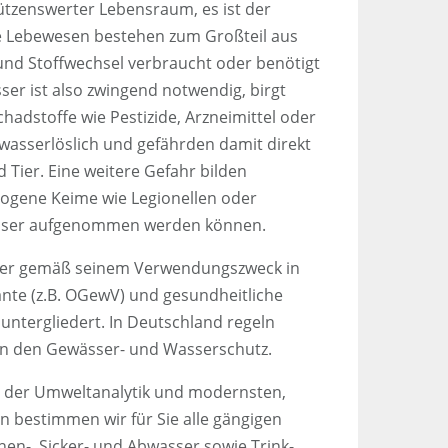
ützenswerter Lebensraum, es ist der
e Lebewesen bestehen zum Großteil aus
und Stoffwechsel verbraucht oder benötigt
er ist also zwingend notwendig, birgt
hadstoffe wie Pestizide, Arzneimittel oder
wasserlöslich und gefährden damit direkt
Tier. Eine weitere Gefahr bilden
hogene Keime wie Legionellen oder
Wasser aufgenommen werden können.
aher gemäß seinem Verwendungszweck in
nte (z.B. OGewV) und gesundheitliche
 untergliedert. In Deutschland regeln
en den Gewässer- und Wasserschutz.
in der Umweltanalytik und modernsten,
 bestimmen wir für Sie alle gängigen
en-, Sicker- und Abwasser sowie Trink-