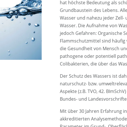
hat höchste Bedeutung als sch
Grundbaustein des Lebens. All
Wasser und nahezu jeder Zell- 
Wasser. Die Aufnahme von Wass
jedoch Gefahren: Organische Sc
Flammschutzmittel sind häufig 
die Gesundheit von Mensch und 
pathogene oder potentiell pat
Colibakterien, die über das 
Der Schutz des Wassers ist d
naturschutz- bzw. umweltreleva
Aspekte (z.B. TVO, 42. BImSchV)
Bundes- und Landesvorschrift
Mit über 30 Jahren Erfahrung 
akkreditierten Analysemethoden
Parameter im Grund-, Oberfläch