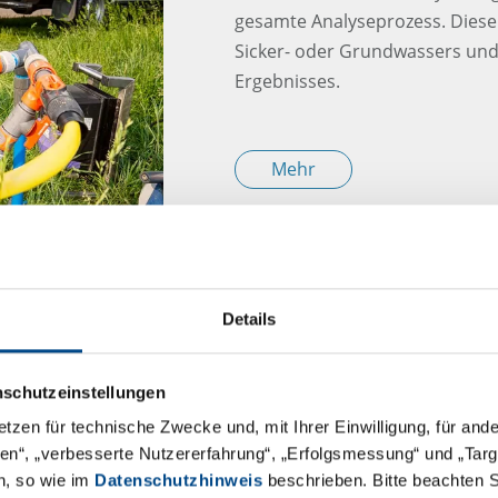
gesamte Analyseprozess. Diese
Sicker- oder Grundwassers und
Ergebnisses.
Mehr
Details
nschutzeinstellungen
Mögliche Leistungen
etzen für technische Zwecke und, mit Ihrer Einwilligung, für an
äten“, „verbesserte Nutzererfahrung“, „Erfolgsmessung“ und „Ta
Probenahme
n, so wie im
Datenschutzhinweis
beschrieben. Bitte beachten 