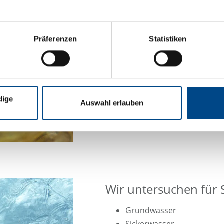
Pestizide
Mikrobiologie
Prioritäre Stoffe
Präferenzen
Statistiken
Schwermetalle
Excess-Stickstoff
Betonaggressivität
Stahlaggressivität
PFC / PFT
dige
Auswahl erlauben
Arzneimittelrückstände
usw.
Wir untersuchen für 
Grundwasser