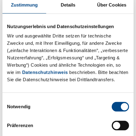
Zustimmung
Details
Über Cookies
Welche Vorkehrungen muss der
Nutzungserlebnis und Datenschutzeinstellungen
Betreiber durchführen, um am
Wir und ausgewählte Dritte setzen für technische
Trinkwassererwärmer Proben zu
Zwecke und, mit Ihrer Einwilligung, für andere Zwecke
nehmen?
(„einfache Interaktionen & Funktionalitäten“, „verbesserte
Nutzererfahrung“, „Erfolgsmessung“ und „Targeting &
Es sind thermisch desinfizierbare Entnahmehähne von
Werbung“) Cookies und ähnliche Technologien ein, so
wie im
Datenschutzhinweis
beschrieben. Bitte beachten
einer Fachfirma zu installieren.
Sie die Datenschutzhinweise bei Drittlandtransfers.
Welche Vorkehrungen muss der
Einwilligungsauswahl
Notwendig
Betreiber durchführen, um bei den
Mietern Proben zu nehmen?
Präferenzen
Grundsätzlich können die Proben an normalen