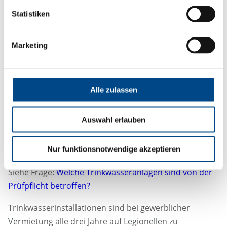
Armaturen entnommen werden. Der Strangregulierer
Statistiken
(Perlator) sollten dabei ohne größere
Kraftaufwendungen zu entfernen sein. Bei
Marketing
Liegenschaften mit Verbrühschutz, sollten diese
entweder überbrückbar sein oder am Eckventil ein frei
zugängliches Probenahmeventil in der
Warmwasserleitung montiert sein.
Alle zulassen
Auswahl erlauben
In welchem Turnus ist die
Legionellenprüfung vorgeschrieben?
Nur funktionsnotwendige akzeptieren
Siehe Frage:
Welche Trinkwasseranlagen sind von der
Prüfpflicht betroffen?
Trinkwasserinstallationen sind bei gewerblicher
Vermietung alle drei Jahre auf Legionellen zu