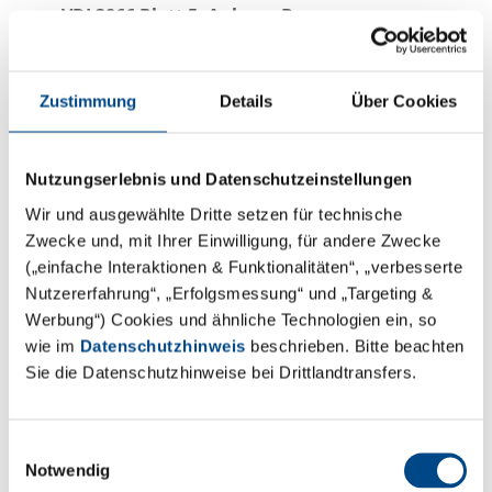
VDI 3866 Blatt 5, Anhang B
Bereits ca. 1 Gramm Probenmaterial genügt für eine
Untersuchung in unseren spezialisierten Laboren.
Zustimmung
Details
Über Cookies
Nutzungserlebnis und Datenschutzeinstellungen
Vorgehen bei Verdacht
Wir und ausgewählte Dritte setzen für technische
Zwecke und, mit Ihrer Einwilligung, für andere Zwecke
(„einfache Interaktionen & Funktionalitäten“, „verbesserte
Verdächtige Produkte vorsorglich nicht
Nutzererfahrung“, „Erfolgsmessung“ und „Targeting &
weiterverwenden
Werbung“) Cookies und ähnliche Technologien ein, so
Wenn aufgrund einer bereits erfolgten
wie im
Datenschutzhinweis
beschrieben. Bitte beachten
Verwendung die Gefahr einer Kontamination der
Sie die Datenschutzhinweise bei Drittlandtransfers.
Umgebung besteht: Material analytisch
untersuchen lassen
Sofern sich bei einer Laboruntersuchung der
Einwilligungsauswahl
Notwendig
Asbestverdacht bestätigt, sollte ein mit Asbest