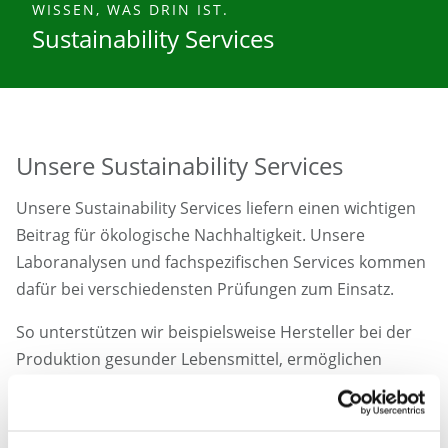
ge
WISSEN, WAS DRIN IST.
Sustainability Services
Unsere Sustainability Services
Unsere Sustainability Services liefern einen wichtigen
Beitrag für ökologische Nachhaltigkeit. Unsere
Laboranalysen und fachspezifischen Services kommen
dafür bei verschiedensten Prüfungen zum Einsatz.
So unterstützen wir beispielsweise Hersteller bei der
Produktion gesunder Lebensmittel, ermöglichen
Umweltprüfungen für Boden, Wasser und Abfall,
testen Medikamente auf ihre Wirksamkeit und
gewährleisten gute Trinkwasserqualität.