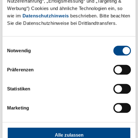
Nutzererfahrung“, „Erfolgsmessung“ und „Targeting &
häufig Pflanzenschutzmittel und synthetische Dünger
Werbung“) Cookies und ähnliche Technologien ein, so
zum Einsatz kommen. Wir unterstützen Hersteller mit
wie im
Datenschutzhinweis
beschrieben. Bitte beachten
Sie die Datenschutzhinweise bei Drittlandtransfers.
Probenahme- und Analytik-Dienstleistungen bei der
Zulassung dieser Produkte, damit gesunde Agrargüter
mit möglichst minimalen negativen Auswirkungen für
Einwilligungsauswahl
Mensch, Tier und Natur produziert werden können.
Notwendig
Präferenzen
Statistiken
Marketing
Alle zulassen