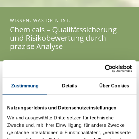
an
Minderheitsgesellschafter an der GBA Group beteiligt bleibt.
geset
de
GB
ge
WISSEN, WAS DRIN IST.
Chemicals – Qualitätssicherung
und Risikobewertung durch
präzise Analyse
Agrochemicals
Zustimmung
Details
Über Cookies
Unsere Analyse ermöglicht sicheres
und verantwortungsvolles Handeln
mit Chemikalien.
Nutzungserlebnis und Datenschutzeinstellungen
Wir und ausgewählte Dritte setzen für technische
Die industrielle Landwirtschaft spielt eine elementare
Zwecke und, mit Ihrer Einwilligung, für andere Zwecke
Rolle bei der Lebensmittelversorgung, hat aber auch
(„einfache Interaktionen & Funktionalitäten“, „verbesserte
einen großen Einfluss auf unsere Ökosysteme, da