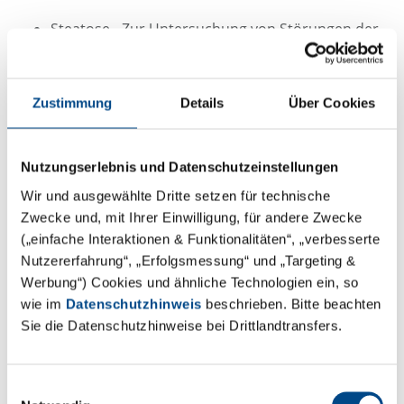
Steatose - Zur Untersuchung von Störungen der
hepatischen Lipidverarbeitung
Cholestase - Zur Untersuchung von Störungen
Zustimmung
Details
Über Cookies
der Gallensäurehomöostase in den Hepatozyten,
die zur Ansammlung von Gallensäuren in den
Leberzellen führen, durch Bestimmung des
Nutzungserlebnis und Datenschutzeinstellungen
arzneimittelinduzierten Cholestase-Indexes
Wir und ausgewählte Dritte setzen für technische
(Drug-Induced-Cholestasis-Index bzw. DICI)
Zwecke und, mit Ihrer Einwilligung, für andere Zwecke
(„einfache Interaktionen & Funktionalitäten“, „verbesserte
Sonstiges
Nutzererfahrung“, „Erfolgsmessung“ und „Targeting &
Werbung“) Cookies und ähnliche Technologien ein, so
In-vitro-Assays zur Bewertung der direkten
wie im
Datenschutzhinweis
beschrieben. Bitte beachten
Auswirkungen auf die Schilddrüse (TPO, DIO, NIS)
Sie die Datenschutzhinweise bei Drittlandtransfers.
Einwilligungsauswahl