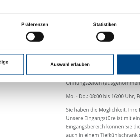
Anfragen Schädlingsbekämpfu
Präferenzen
Statistiken
Anfragen Unbedenklichkeitsbe
Allgemeine Anfragen:
office@hy
Handelsregister: Graz FN38546
UID-Nr. ATU 67452133
dige
Auswahl erlauben
EORI-Nummer: ATEOS10000893
Öffnungszeiten (ausgenommen ge
Mo. - Do.: 08:00 bis 16:00 Uhr, F
Sie haben die Möglichkeit, Ihre
Unsere Eingangstüre ist mit ei
Eingangsbereich können Sie di
auch in einem Tiefkühlschrank