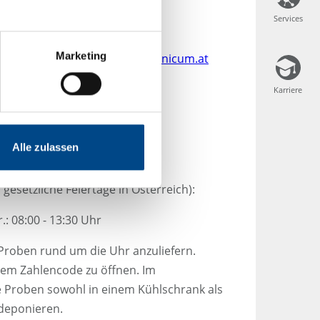
Services
Services
ng:
sk-office@hygienicum.at
Marketing
scheinigung:
inspektion@hygienicum.at
gienicum.at
Karriere
Karriere
2g
Alle zulassen
95
setzliche Feiertage in Österreich):
r.: 08:00 - 13:30 Uhr
 Proben rund um die Uhr anzuliefern.
nem Zahlencode zu öffnen. Im
e Proben sowohl in einem Kühlschrank als
 deponieren.