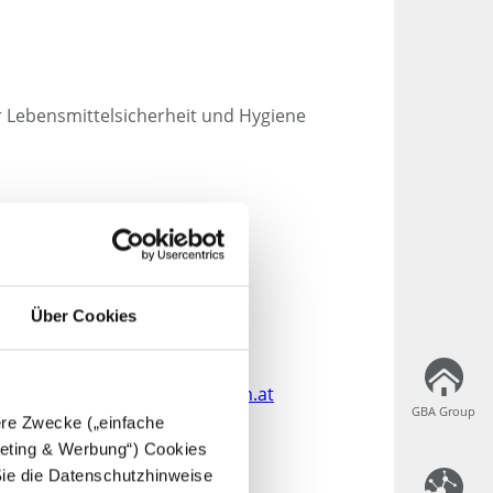
 Lebensmittelsicherheit und Hygiene
Über Cookies
hygienicum.at
:
probenabholung@hygienicum.at
GBA Group
GBA Group
dere Zwecke („einfache
eingang@hygienicum.at
rgeting & Werbung“) Cookies
Sie die Datenschutzhinweise
status@hygienicum.at