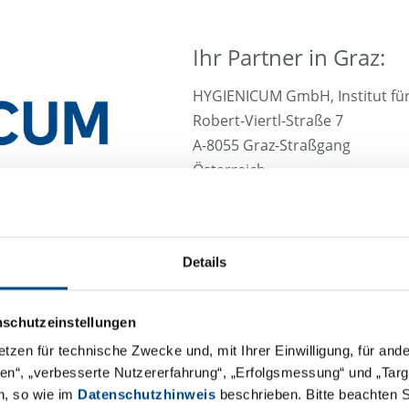
Ihr Partner in Graz:
HYGIENICUM GmbH, Institut für
Robert-Viertl-Straße 7
A-8055 Graz-Straßgang
Österreich
Tel. +43 316 69 41 08 - 0
Mail
Details
Anfragen Angebote:
angebote@
nschutzeinstellungen
Organisation Probenabholung
etzen für technische Zwecke und, mit Ihrer Einwilligung, für an
Probenankündigungen:
proben
äten“, „verbesserte Nutzererfahrung“, „Erfolgsmessung“ und „Ta
n, so wie im
Datenschutzhinweis
beschrieben. Bitte beachten 
Anfragen Probenstatus:
Proben