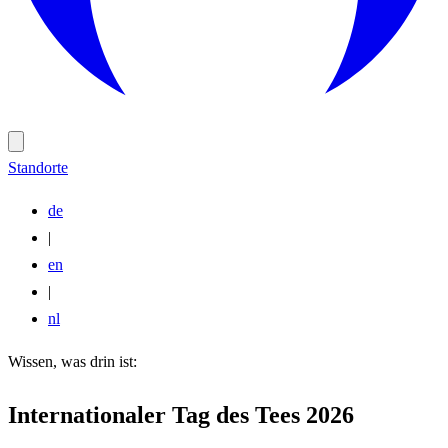
Standorte
de
|
en
|
nl
Wissen, was drin ist:
Internationaler Tag des Tees 2026