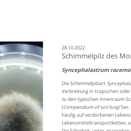
28.10.2022
Schimmelpilz des Mo
Syncephalastrum racem
Die Schimmelpilzart
Syncephal
Verbreitung in tropischen oder
zu den typischen Innenraum-Sc
(
Compendium of soil fungi
Sec. 
häufig auf verdorbenen Lebens
Lebensmitteltransportketten, 
Die Fähigkeit, unter anaeroben