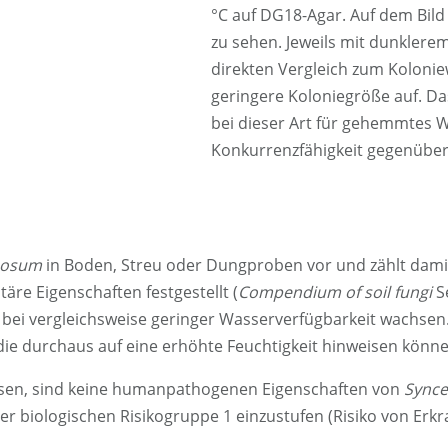
°C auf DG18-Agar. Auf dem Bild
zu sehen. Jeweils mit dunklere
direkten Vergleich zum Kolonie
geringere Koloniegröße auf. Da
bei dieser Art für gehemmtes 
Konkurrenzfähigkeit gegenüber
mosum
in Boden, Streu oder Dungproben vor und zählt dami
re Eigenschaften festgestellt (
Compendium of soil fungi
Se
bei vergleichsweise geringer Wasserverfügbarkeit wachsen
 die durchaus auf eine erhöhte Feuchtigkeit hinweisen könne
hsen, sind keine humanpathogenen Eigenschaften von
Sync
der biologischen Risikogruppe 1 einzustufen (Risiko von Erk