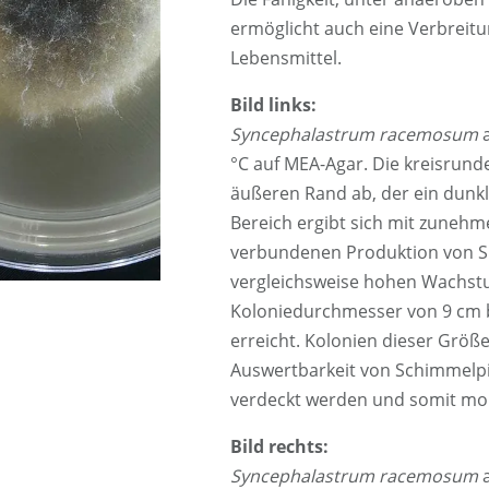
ermöglicht auch eine Verbreit
Lebensmittel.
Bild links:
Syncephalastrum racemosum
a
°C auf MEA-Agar. Die kreisrunde
äußeren Rand ab, der ein dunk
Bereich ergibt sich mit zuneh
verbundenen Produktion von S
vergleichsweise hohen Wachstu
Koloniedurchmesser von 9 cm be
erreicht. Kolonien dieser Größ
Auswertbarkeit von Schimmelpi
verdeckt werden und somit morp
Bild rechts:
Syncephalastrum racemosum
a