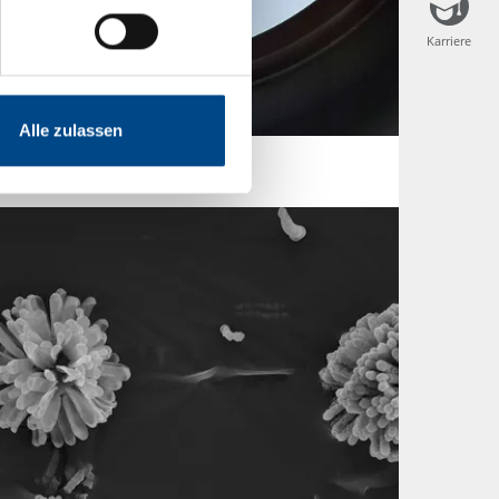
Karriere
Karriere
Alle zulassen