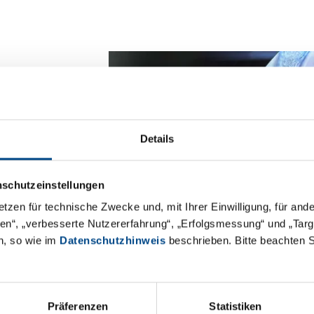
r Sporangienträger
Details
inere Sporenträger seitlich abzweigen.
 septiert. Die zentralen Vesikel sind in
nschutzeinstellungen
 Erscheinung im Bild ist ein Artefakt
etzen für technische Zwecke und, mit Ihrer Einwilligung, für an
keln stehen kreisrund die sogenannten
äten“, „verbesserte Nutzererfahrung“, „Erfolgsmessung“ und „Ta
. Bei jungen Merosporangien werden die
n, so wie im
Datenschutzhinweis
beschrieben. Bitte beachten 
 sich später auflöst und dann eine
nd je nach Alter rund bis oval.
Präferenzen
Statistiken