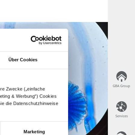
Über Cookies
GBA Group
GBA Group
dere Zwecke („einfache
rgeting & Werbung“) Cookies
Sie die Datenschutzhinweise
Services
Services
Marketing