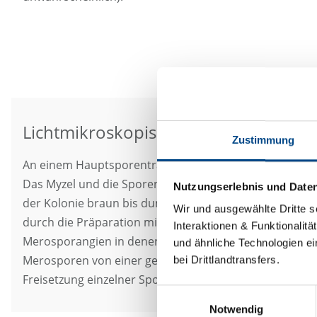
Lichtmikroskopische Aufnahme zweie
Zustimmung
An einem Hauptsporenträger können dabei mehrere kle
Das Myzel und die Sporenträger sind selten bis gar nicht
Nutzungserlebnis und Date
der Kolonie braun bis dunkle grau gefärbt. Die bläuliche
Wir und ausgewählte Dritte s
durch die Präparation mit Baumwollblau. Auf den Vesi
Interaktionen & Funktionalit
Merosporangien in denen Merosporen gebildet werden
und ähnliche Technologien ei
Merosporen von einer gemeinsamen Hülle umgeben, die
bei Drittlandtransfers.
Freisetzung einzelner Sporen ermöglicht. Merosporen si
Einwilligungsauswahl
Notwendig