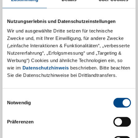
Nutzungserlebnis und Datenschutzeinstellungen
Wir und ausgewählte Dritte setzen für technische
Zwecke und, mit Ihrer Einwilligung, für andere Zwecke
(„einfache Interaktionen & Funktionalitäten“, „verbesserte
Nutzererfahrung“, „Erfolgsmessung“ und „Targeting &
HPLC-Analysen zur Charakterisierung
Werbung“) Cookies und ähnliche Technologien ein, so
nichtflüchtiger organischer
wie im
Datenschutzhinweis
beschrieben. Bitte beachten
Verbindungen (NVOC)
Sie die Datenschutzhinweise bei Drittlandtransfers.
GBA Medical Device Services, Teil der GBA Group, freut
Einwilligungsauswahl
sich, die Erweiterung seines Dienstleistungsportfolios
Notwendig
um Hochleistungs-Flüssigkeitschromatographie
(HPLC)-Analysen zur Charakterisierung von
Präferenzen
nichtflüchtigen organischen Verbindungen (NVOC)
bekannt zu geben.