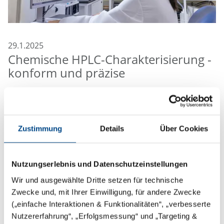
29.1.2025
Chemische HPLC-Charakterisierung -
konform und präzise
GBA Medical Device Services, Teil der GBA Group, freut
sich, die Erweiterung seines Dienstleistungsportfolios
um Hochleistungs-Flüssigkeitschromatographie
Zustimmung
Details
Über Cookies
(HPLC)-Analysen zur Charakterisierung von
nichtflüchtigen organischen Verbindungen (NVOC)
bekannt zu geben.
Nutzungserlebnis und Datenschutzeinstellungen
Wir und ausgewählte Dritte setzen für technische
Warum das wichtig ist:
Zwecke und, mit Ihrer Einwilligung, für andere Zwecke
Die chemische Charakterisierung gemäß ISO 10993-
(„einfache Interaktionen & Funktionalitäten“, „verbesserte
Nutzererfahrung“, „Erfolgsmessung“ und „Targeting &
18:2020 + Amd 1:2022 ist für die Einhaltung von