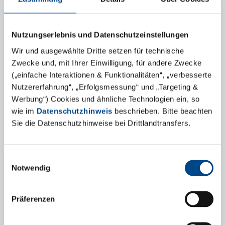
Nutzungserlebnis und Datenschutzeinstellungen
Wir und ausgewählte Dritte setzen für technische
Zwecke und, mit Ihrer Einwilligung, für andere Zwecke
(„einfache Interaktionen & Funktionalitäten“, „verbesserte
Fortschritt in der mikrobiellen
Nutzererfahrung“, „Erfolgsmessung“ und „Targeting &
Analytik: Präzise qPCR-Methoden &
Werbung“) Cookies und ähnliche Technologien ein, so
neue Laborkapazitäten
wie im
Datenschutzhinweis
beschrieben. Bitte beachten
Sie die Datenschutzhinweise bei Drittlandtransfers.
Die präzise und zuverlässige Analyse von mikrobiellen
Belastungen ist ein entscheidender Faktor in der
Gebäudediagnostik und Materialprüfung. Mit
Einwilligungsauswahl
modernsten Verfahren und einer stetig wachsenden
Notwendig
Laborkapazität setzt die GBA Group neue Maßstäbe in
der mikrobiologischen Analytik.
Präferenzen
Mehr