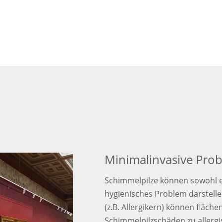
Minimalinvasive Pro
Schimmelpilze können sowohl ei
hygienisches Problem darstell
(z.B. Allergikern) können fläc
Schimmelpilzschäden zu allergi