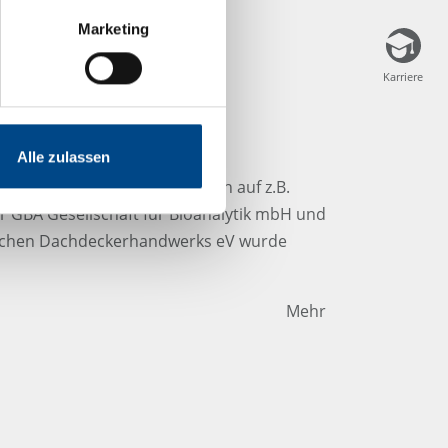
Marketing
Karriere
Karriere
achdecker
Alle zulassen
ersuchung von Materialproben auf z.B.
r GBA Gesellschaft für Bioanalytik mbH und
schen Dachdeckerhandwerks eV wurde
Mehr