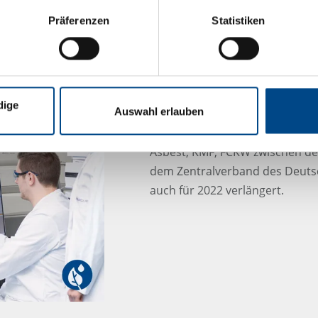
Präferenzen
Statistiken
Rahmenvertrag für D
dige
Auswahl erlauben
Der Rahmenvertrag für die Unt
Asbest, KMF, FCKW zwischen de
dem Zentralverband des Deut
auch für 2022 verlängert.