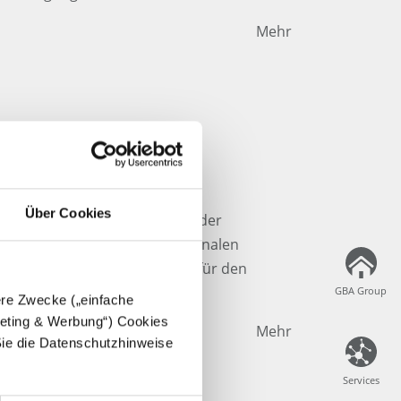
Mehr
e
Über Cookies
amsar-Konvention“ zum Schutz der
st eines der ältesten internationalen
z und soll das Bewusstsein für den
hen.
GBA Group
GBA Group
dere Zwecke („einfache
rgeting & Werbung“) Cookies
Mehr
Sie die Datenschutzhinweise
Services
Services