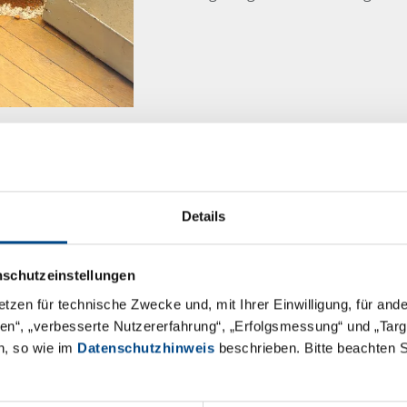
Tag der Feuchtgebiet
Details
Schon seit 1971 gibt es die „R
weltweiten Feuchtgebiete. Sie i
Übereinkommen zum Naturschut
nschutzeinstellungen
Schutz der Feuchtgebiete erhö
etzen für technische Zwecke und, mit Ihrer Einwilligung, für an
äten“, „verbesserte Nutzererfahrung“, „Erfolgsmessung“ und „Ta
n, so wie im
Datenschutzhinweis
beschrieben. Bitte beachten 