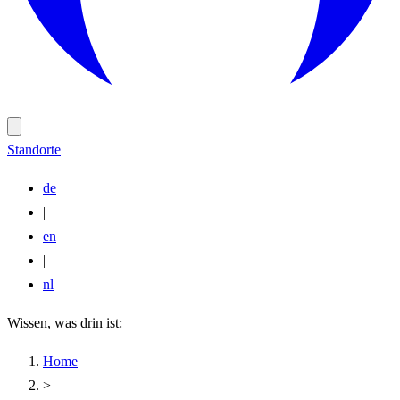
Standorte
de
|
en
|
nl
Wissen, was drin ist:
Home
>