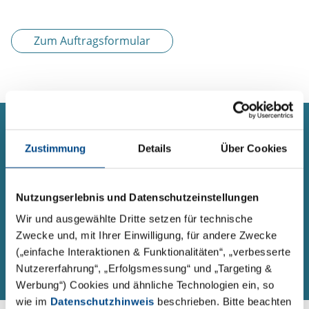
Zum Auftragsformular
SERVICE
Kontaktformular
Zustimmung
Details
Über Cookies
Sie haben eine Frage oder ein Anliegen zu einem
Thema und möchten Kontakt zu uns aufnehmen?
Nutzungserlebnis und Datenschutzeinstellungen
Über unser Formular sind wir für Sie 24 Stunden am
Wir und ausgewählte Dritte setzen für technische
Tag erreichbar.
Zwecke und, mit Ihrer Einwilligung, für andere Zwecke
(„einfache Interaktionen & Funktionalitäten“, „verbesserte
Zum Kontaktformular
Nutzererfahrung“, „Erfolgsmessung“ und „Targeting &
Werbung“) Cookies und ähnliche Technologien ein, so
wie im
Datenschutzhinweis
beschrieben. Bitte beachten