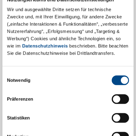
Wir und ausgewählte Dritte setzen für technische
Zwecke und, mit Ihrer Einwilligung, für andere Zwecke
(„einfache Interaktionen & Funktionalitäten“, „verbesserte
Nutzererfahrung“, „Erfolgsmessung“ und „Targeting &
Entdecken Sie GBA Pharma Labs
Werbung“) Cookies und ähnliche Technologien ein, so
wie im
Datenschutzhinweis
beschrieben. Bitte beachten
Unser Mitarbeiter, Axel Haack, hatte die großartige
Sie die Datenschutzhinweise bei Drittlandtransfers.
Gelegenheit, die Pharmalabore der GBA Group
vorzustellen und als zweites besuchte er GBA Pharma
Einwilligungsauswahl
Labs (Teil 2/5).
Notwendig
Mehr
Präferenzen
8.2.2024
Statistiken