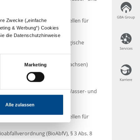
GBA Group
GBA Group
achung von Untersuchungsstellen für
dere Zwecke („einfache
rgeting & Werbung“) Cookies
d organische Parameter (2.3))
Sie die Datenschutzhinweise
nwasser und zusätzliche biologische
Services
Services
 und Abwassereinleitungen (Sachsen)
Marketing
Karriere
Karriere
nung über Anforderungen an Wasser- und
eine Kenngrößen (1))
Alle zulassen
achung von Untersuchungsstellen für
oabfallverordnung (BioAbfV), § 3 Abs. 8