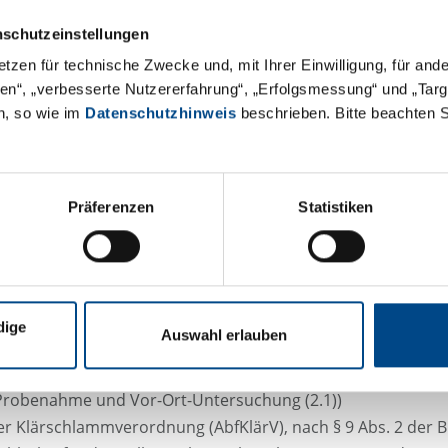
er Freien und Hansestadt Hamburg
nschutzeinstellungen
swig-Holsteinische LandesVO zur Anerkennung und Überw
etzen für technische Zwecke und, mit Ihrer Einwilligung, für an
äten“, „verbesserte Nutzererfahrung“, „Erfolgsmessung“ und „Ta
abor-Analytik von wässrigen Medien: anorganische (2.2) un
n, so wie im
Datenschutzhinweis
beschrieben. Bitte beachten 
für Sickerwasser, Teilebereich C für Grund- und Oberfläche
sser)
ässern im Rahmen der Eigenkontrolle von Abwasseranlagen
Präferenzen
Statistiken
, Grundwasser und Oberflächenwasser nach § 6 der Verord
er Freien und Hansestadt Hamburg (Probenahme und allgem
dige
Auswahl erlauben
messstellen in Hamburg
swig-Holsteinische LandesVO zur Anerkennung und Überw
Probenahme und Vor-Ort-Untersuchung (2.1))
er Klärschlammverordnung (AbfKlärV), nach § 9 Abs. 2 der Bi