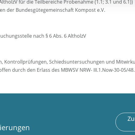
AltholzV für die Teilbereiche Probenahme (1.1; 3.1 und 6.1))
n der Bundesgütegemeinschaft Kompost e.V.
suchungsstelle nach § 6 Abs. 6 AltholzV
en, Kontrollprüfungen, Schiedsuntersuchungen und Mitwir
ffen durch den Erlass des MBWSV NRW- III.1.Now-30-05/48.1
Zur Akkreditierungs-U
zierungen