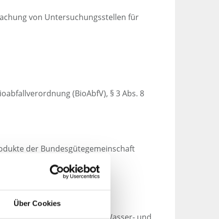
achung von Untersuchungsstellen für
oabfallverordnung (BioAbfV), § 3 Abs. 8
odukte der Bundesgütegemeinschaft
Über Cookies
nung über Anforderungen an Wasser- und