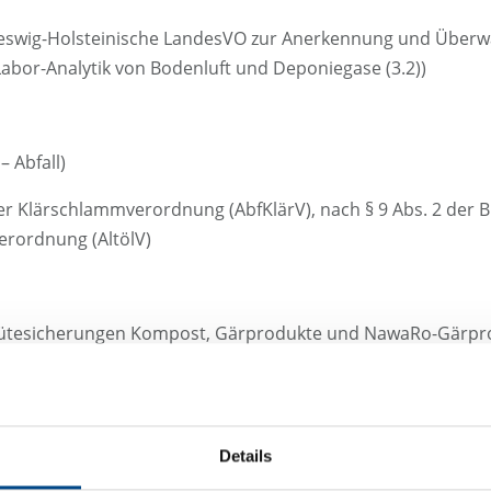
swig-Holsteinische LandesVO zur Anerkennung und Überw
abor-Analytik von Bodenluft und Deponiegase (3.2))
 Abfall)
er Klärschlammverordnung (AbfKlärV), nach § 9 Abs. 2 der Bi
verordnung (AltölV)
Gütesicherungen Kompost, Gärprodukte und NawaRo-Gärpr
ckerwasser)
Details
, Grundwasser und Oberflächenwasser nach § 6 der Verord