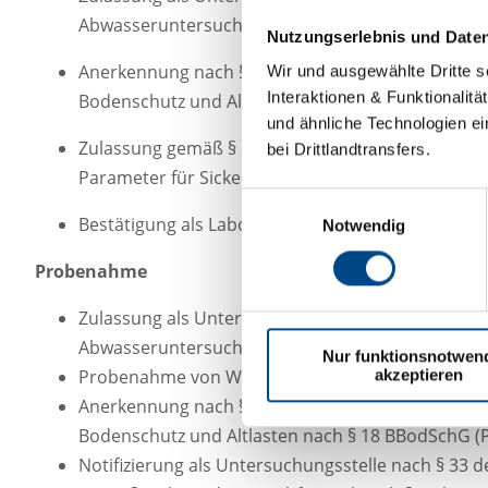
Abwasseruntersuchungsstellen für das Gebiet d
Nutzungserlebnis und Date
Anerkennung nach §18 BBodSchG gemäß § 1 Schle
Wir und ausgewählte Dritte s
Interaktionen & Funktionalit
Bodenschutz und Altlasten nach § 18 BBodSchG (L
und ähnliche Technologien ei
Zulassung gemäß § 25 LAbfG (NRW) (Teilbereich B 
bei Drittlandtransfers.
Parameter für Sicker-, Grund- und Oberflächenwa
Einwilligungsauswahl
Bestätigung als Labor für Untersuchung von Abw
Notwendig
Probenahme
Zulassung als Untersuchungsstelle für Abwasser
Abwasseruntersuchungsstellen für das Gebiet d
Nur funktionsnotwen
Probenahme von Wasserproben aus Grundwasser
akzeptieren
Anerkennung nach §18 BBodSchG gemäß § 1 Schle
Bodenschutz und Altlasten nach § 18 BBodSchG (
Notifizierung als Untersuchungsstelle nach § 33 d