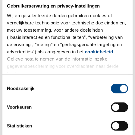
Natural Waterbodies
Gebruikerservaring en privacy-instellingen
Wij en geselecteerde derden gebruiken cookies of
More
vergelijkbare technologie voor technische doeleinden en,
met uw toestemming, voor andere doeleinden
(“basisinteracties en functionaliteiten”, “verbetering van
de ervaring”, “meting” en “gedragsgerichte targeting en
advertenties”) als aangegeven in het
cookiebeleid
.
Gelieve nota te nemen van de informatie inzake
gegevensbescherming voor overdrachten naar derde
landen.
Toestemmingsselectie
Noodzakelijk
Voorkeuren
Soils, Sediments & Sludge
Statistieken