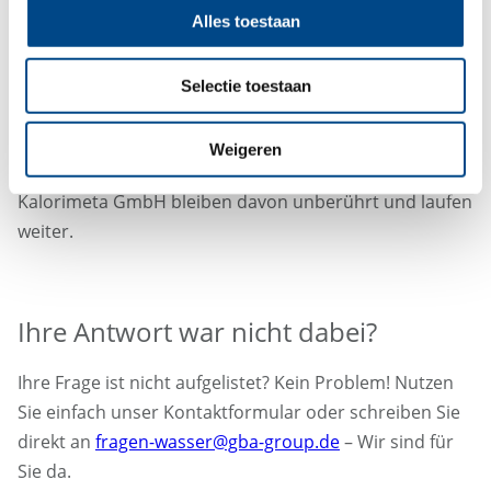
Alles toestaan
Was passiert mit meinen weiteren
Verträgen bei KALO?
Selectie toestaan
Die GBA Group übernimmt nur die
Trinkwasseruntersuchungen. Ihre weiteren Verträge
Weigeren
(Heizkosten, Rauchwarnmelder etc.) mit der
Kalorimeta GmbH bleiben davon unberührt und laufen
weiter.
Ihre Antwort war nicht dabei?
Ihre Frage ist nicht aufgelistet? Kein Problem! Nutzen
Sie einfach unser Kontaktformular oder schreiben Sie
direkt an
fragen-wasser@gba-group.de
– Wir sind für
Sie da.