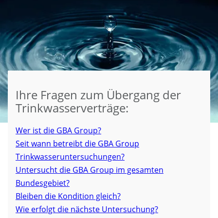
Ihre Fragen zum Übergang der
Trinkwasserverträge:
Wer ist die GBA Group?
Seit wann betreibt die GBA Group
Trinkwasseruntersuchungen?
Untersucht die GBA Group im gesamten
Bundesgebiet?
Bleiben die Kondition gleich?
Wie erfolgt die nächste Untersuchung?