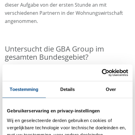
dieser Aufgabe von der ersten Stunde an mit
verschiedenen Partnern in der Wohnungswirtschaft
angenommen.
Untersucht die GBA Group im
gesamten Bundesgebiet?
Die GBA Group untersucht mit eigenen Probenehmern
im gesamten Bundesgebiet Trinkwasser.
Toestemming
Details
Over
Bleiben die Kondition gleich?
Gebruikerservaring en privacy-instellingen
Für Sie als Kunde, der von der Kalorimeta GmbH zu
Wij en geselecteerde derden gebruiken cookies of
vergelijkbare technologie voor technische doeleinden en,
uns gekommen ist, bleiben die Konditionen gleich. Die
met uw toestemming, voor andere doeleinden