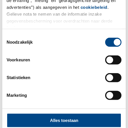
de ervaring”, “meting” en “gedragsgerichte targeting en
advertenties”) als aangegeven in het
cookiebeleid
.
Ihr Standort in Italien
Gelieve nota te nemen van de informatie inzake
gegevensbescherming voor overdrachten naar derde
Complife Italia S.R.L.
landen.
Safety & Efficacy Lab
Toestemmingsselectie
Via Angelini 21,
Noodzakelijk
27028 – S. Martino Siccomario (PV), Italien
Mail:
info@complifegroup.com
Voorkeuren
Web:
www.complifegroup.com
Statistieken
Marketing
Volg ons
Alles toestaan