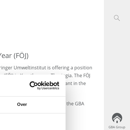
Year (FÖJ)
nger Umweltinstitut is offering a position
r (FÖJ) in Krauthausen, Thuringia. The FÖJ
ay work of a "laboratory assistant in the
mweltinstitut, a subsidiary of the GBA
Over
 for the FÖJ / Thuringia Year.
ting? Then please contact us:
GBA Group
GBA Group