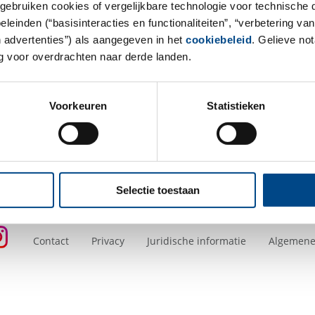
gebruiken cookies of vergelijkbare technologie voor technische
Thüringer Umweltinstitut Hen
einden (“basisinteracties en functionaliteiten”, “verbetering van
OT Pferdsdorf
n advertenties”) als aangegeven in het
cookiebeleid
. Gelieve no
Kielforstweg 2
 voor overdrachten naar derde landen.
99819 Krauthausen
Tel.: +49 36926 71009-0
Voorkeuren
Statistieken
Mail:
thueringen@gba-group.d
Selectie toestaan
Contact
Privacy
Juridische informatie
Algemene