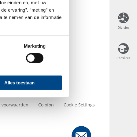
 doeleinden en, met uw
terich GmbH & Co. KG
 de ervaring”, “meting” en
ta te nemen van de informatie
Divisies
Divisies
Marketing
e
Carrières
Carrières
Alles toestaan
 voorwaarden
Colofon
Cookie Settings