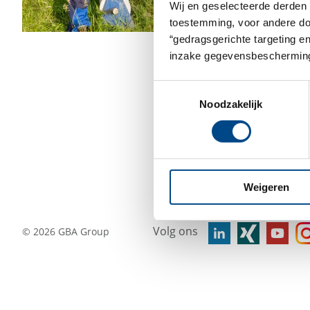
Wij en geselecteerde derden 
toestemming, voor andere doel
“gedragsgerichte targeting e
inzake gegevensbescherming
Toestemmingsselectie
Noodzakelijk
Weigeren
Volg ons
©
2026
GBA Group