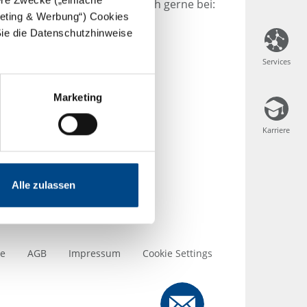
eressiert? Dann melden Sie sich gerne bei:
rgeting & Werbung“) Cookies
terich GmbH & Co. KG
Sie die Datenschutzhinweise
Services
Services
Marketing
e
Karriere
Karriere
Alle zulassen
se
AGB
Impressum
Cookie Settings