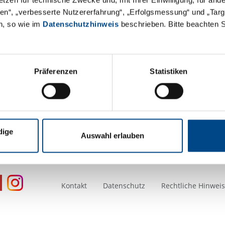
Sind Sie an einer Teilnahme int
äten“, „verbesserte Nutzererfahrung“, „Erfolgsmessung“ und „Ta
Thüringer Umweltinstitut Hen
n, so wie im
Datenschutzhinweis
beschrieben. Bitte beachten 
OT Pferdsdorf
Kielforstweg 2
99819 Krauthausen
Präferenzen
Statistiken
Tel.: +49 36926 71009-0
Mail:
thueringen@gba-group.d
dige
Auswahl erlauben
Kontakt
Datenschutz
Rechtliche Hinwei