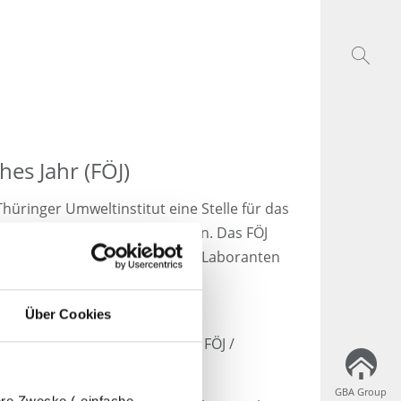
hes Jahr (FÖJ)
hüringer Umweltinstitut eine Stelle für das
ÖJ) in Krauthausen, Thüringen an. Das FÖJ
gsreichen Arbeitsalltag eines „Laboranten
Über Cookies
nger Umweltinstitut, eine
up, eine Einsatzstelle für das FÖJ /
GBA Group
GBA Group
dere Zwecke („einfache