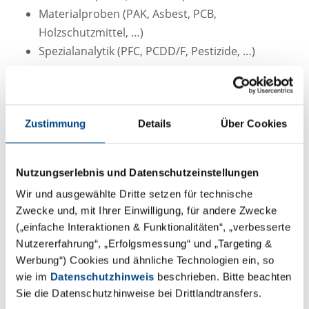
Materialproben (PAK, Asbest, PCB,
Holzschutzmittel, …)
Spezialanalytik (PFC, PCDD/F, Pestizide, …)
Verlassen Sie sich auf schnelle Bearbeitungszeiten,
akkreditierte Verfahren und qualitätsgesicherte
Ergebnisse, Termintreue und die gute Beratung der
Zustimmung
Details
Über Cookies
GBA Group vor Ort in Stuttgart.
Nutzungserlebnis und Datenschutzeinstellungen
Wir und ausgewählte Dritte setzen für technische
Zwecke und, mit Ihrer Einwilligung, für andere Zwecke
(„einfache Interaktionen & Funktionalitäten“, „verbesserte
Nutzererfahrung“, „Erfolgsmessung“ und „Targeting &
Werbung“) Cookies und ähnliche Technologien ein, so
wie im
Datenschutzhinweis
beschrieben. Bitte beachten
Sie die Datenschutzhinweise bei Drittlandtransfers.