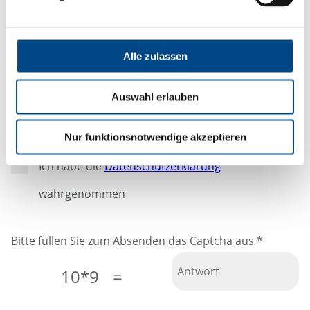
*Pflichtangaben
Alle zulassen
Mit dem Absenden Ihrer Daten versichern Sie, dass
Ihre Angaben wahrheitsgemäß sind. Ihre Daten
unterliegen dem Datenschutz und werden nicht an
Auswahl erlauben
Dritte weitergeleitet.
Nur funktionsnotwendige akzeptieren
Ich habe die
Datenschutzerklärung
wahrgenommen
Bitte füllen Sie zum Absenden das Captcha aus
*
10*9
=