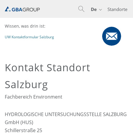
De
Standorte
En
De
Nl
Wissen, was drin ist:
UW Kontaktformular Salzburg
Kontakt Standort
Salzburg
Fachbereich Environment
HYDROLOGISCHE UNTERSUCHUNGSSTELLE SALZBURG
GmbH (HUS)
Schillerstraße 25