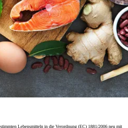
stimmten Lebensmitteln in die Verordnung (EC) 1881/2006 neu mit