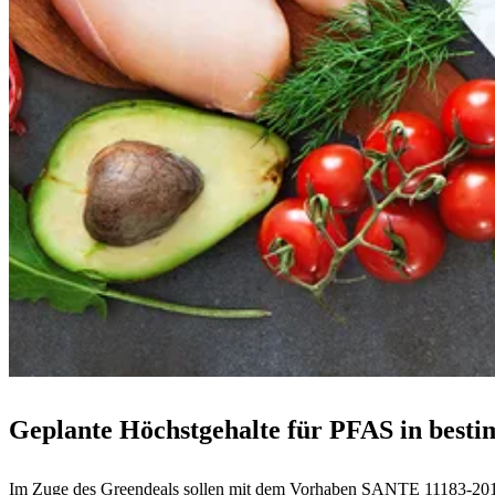
Geplante Höchstgehalte für PFAS in best
Im Zuge des Greendeals sollen mit dem Vorhaben SANTE 11183-2018 