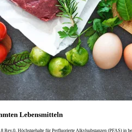
immten Lebensmitteln
Rev.0, Höchstgehalte für Perfluorierte Alkylsubstanzen (PFAS) in be