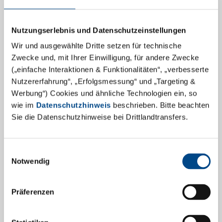
Nutzungserlebnis und Datenschutzeinstellungen
Wir und ausgewählte Dritte setzen für technische
Zwecke und, mit Ihrer Einwilligung, für andere Zwecke
(„einfache Interaktionen & Funktionalitäten“, „verbesserte
Nutzererfahrung“, „Erfolgsmessung“ und „Targeting &
Werbung“) Cookies und ähnliche Technologien ein, so
Gut auf den Brexit vorbereitet!
wie im
Datenschutzhinweis
beschrieben. Bitte beachten
Sie die Datenschutzhinweise bei Drittlandtransfers.
Medikamente. Import, Export und Herstellung von
Arzneimittelnin der EU stehen im Fokus von ABF
Pharmaceutical Services.
Einwilligungsauswahl
Notwendig
Gerade rechtzeitig zum Brexit hat die 2004 in Wien
gegründete ABF Pharmaceutical Services (GBA Group
Präferenzen
Pharma), der einzige internationale
Komplettdienstleister für Import, Export und
Herstellung von Medikamenten in klinischen Studien