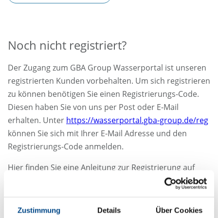
Noch nicht registriert?
Der Zugang zum GBA Group Wasserportal ist unseren
registrierten Kunden vorbehalten. Um sich registrieren
zu können benötigen Sie einen Registrierungs-Code.
Diesen haben Sie von uns per Post oder E-Mail
erhalten. Unter
https://wasserportal.gba-group.de/reg
können Sie sich mit Ihrer E-Mail Adresse und den
Registrierungs-Code anmelden.
Hier finden Sie eine Anleitung zur Registrierung auf
dem Web-/ Wasserportal:
Anleitung zur Registrierung
auf dem Wasserportal (PDF)
Zustimmung
Details
Über Cookies
Bei Fragen wenden Sie sich an:
fragen-wasser@gba-