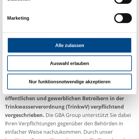
Marketing
Alle zulassen
Untersuchungspflicht nach
Auswahl erlauben
Trinkwasserverordnung
Seit 2011 sind u.a. die Untersuchungen von
Nur funktionsnotwendige akzeptieren
Großanlagen zur Trinkwassererwärmung von
öffentlichen und gewerblichen Betreibern in der
Trinkwasserverordnung (TrinkwV) verpflichtend
vorgeschrieben.
Die GBA Group unterstützt Sie dabei
Ihren Verpflichtungen gegenüber den Behörden in
einfacher Weise nachzukommen. Durch unser