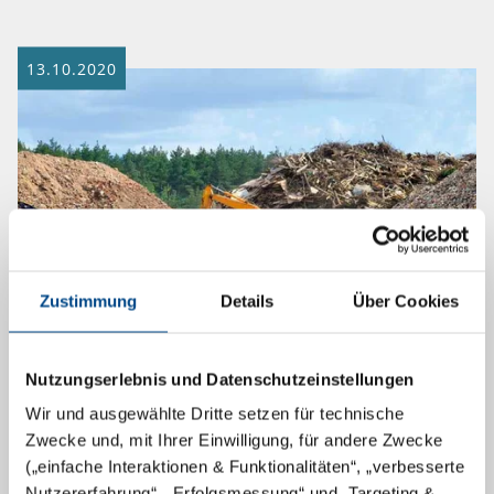
13.10.2020
Zustimmung
Details
Über Cookies
30. Karlsruher Deponie- und
Nutzungserlebnis und Datenschutzeinstellungen
Altlastenseminar
Wir und ausgewählte Dritte setzen für technische
Zwecke und, mit Ihrer Einwilligung, für andere Zwecke
Am 14. und 15. Oktober 2020 findet das 30. Karlsruher
(„einfache Interaktionen & Funktionalitäten“, „verbesserte
Deponie- und Altlastenseminar erstmals als
Nutzererfahrung“, „Erfolgsmessung“ und „Targeting &