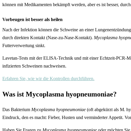
können mit Medikamenten bekämpft werden, aber es ist besser, durc
Vorbeugen ist besser als heilen
Nach der Infektion können die Schweine an einer Lungenentzündung l
durch direkten Kontakt (Nase-zu-Nase-Kontakt).
Mycoplasma hyopn
Futterverwertung sinkt.
Lavetan-Tests mit der ELISA-Technik und mit einer Echtzeit-PCR-Me
infizierten Schweinen nachweisen.
Erfahren Sie, wie wir die Kontrollen durchführen.
Was ist Mycoplasma hyopneumoniae?
Das Bakterium
Mycoplasma hyopneumoniae
(oft abgekürzt als M. h
Eindruck, den es macht: Fieber, Husten und verminderter Appetit. V
Haben Sie Fragen zu
Mycoplasma hyopneumoniae
oder möchten Sie 