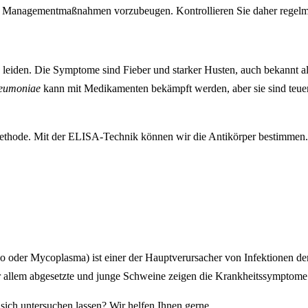
h Managementmaßnahmen vorzubeugen. Kontrollieren Sie daher regelmäß
eiden. Die Symptome sind Fieber und starker Husten, auch bekannt al
eumoniae
kann mit Medikamenten bekämpft werden, aber sie sind teu
thode. Mit der ELISA-Technik können wir die Antikörper bestimmen. 
yo oder Mycoplasma) ist einer der Hauptverursacher von Infektionen de
or allem abgesetzte und junge Schweine zeigen die Krankheitssymptome
sich untersuchen lassen? Wir helfen Ihnen gerne.