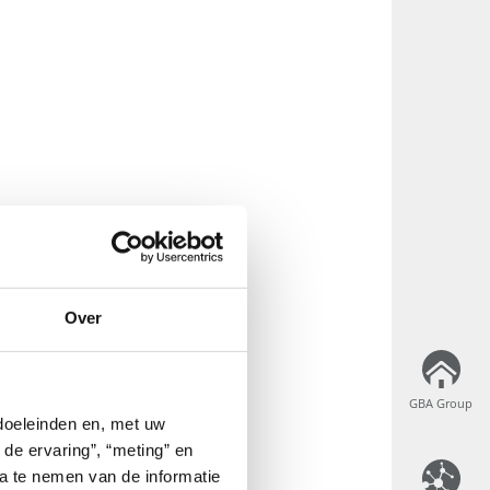
Over
GBA Group
GBA Group
 doeleinden en, met uw
 de ervaring”, “meting” en
ta te nemen van de informatie