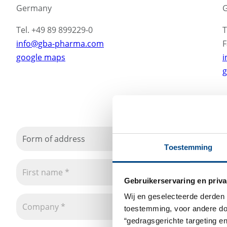
Germany
Tel. +49 89 899229-0
T
info@gba-pharma.com
F
google maps
i
g
Form of address
Toestemming
Gebruikerservaring en priva
Wij en geselecteerde derden 
toestemming, voor andere doel
“gedragsgerichte targeting e