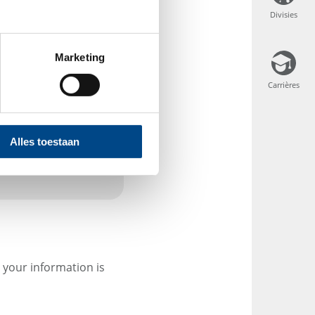
Divisies
Divisies
Marketing
Carrières
Carrières
Alles toestaan
 your information is