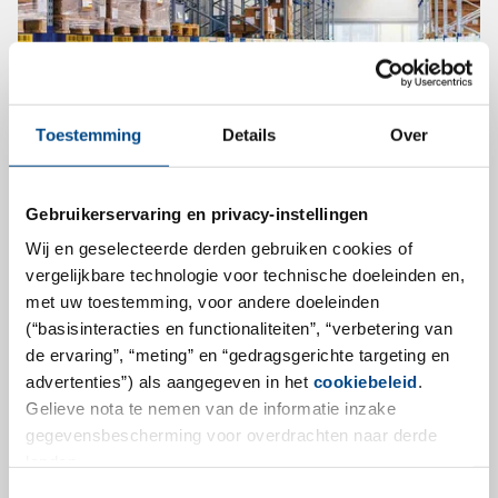
Toestemming
Details
Over
Verpackt, etikettiert, geliefert
Gebruikerservaring en privacy-instellingen
ABF, ein Komplettdienstleister für klinische Prüfware
Wij en geselecteerde derden gebruiken cookies of
vergelijkbare technologie voor technische doeleinden en,
am Standort Wien, hat seine Kapazitäten deutlich
met uw toestemming, voor andere doeleinden
erweitert. Der Brexit könnte für zusätzliches Wachstum
(“basisinteracties en functionaliteiten”, “verbetering van
sorgen.
de ervaring”, “meting” en “gedragsgerichte targeting en
advertenties”) als aangegeven in het
cookiebeleid
.
Eine klinische Phase-III-Studie ist angelaufen: An
Gelieve nota te nemen van de informatie inzake
mehreren klinischen Zentren wird ein Präparat mit
gegevensbescherming voor overdrachten naar derde
einem neu entwickelten Wirkstoff an Patienten
landen.
getestet, die zuvor dafür rekrutiert wurden. Die
Toestemmingsselectie