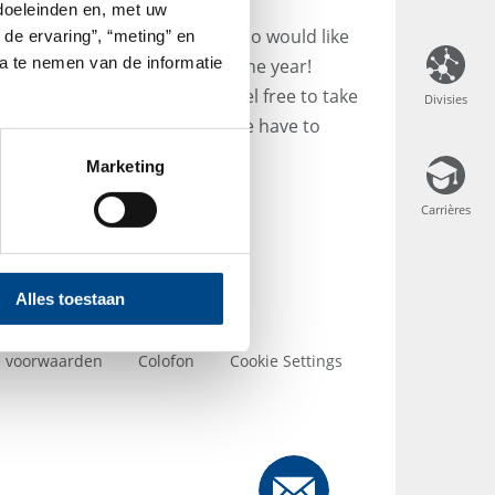
 doeleinden en, met uw
e interested young people who would like
 de ervaring”, “meting” en
ta te nemen van de informatie
boratory better on any day of the year!
enticeship or student job - feel free to take
Divisies
Divisies
find out what opportunities we have to
Marketing
Carrières
Carrières
Alles toestaan
 voorwaarden
Colofon
Cookie Settings