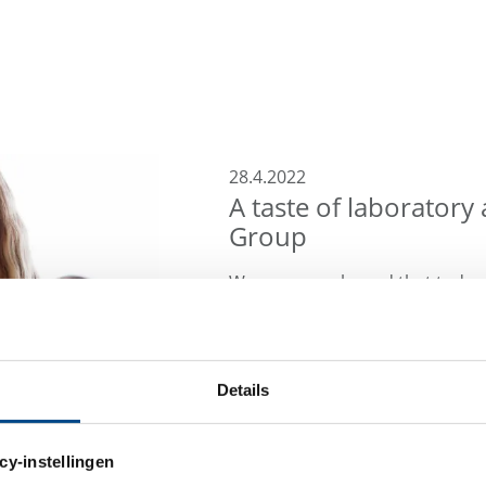
28.4.2022
A taste of laboratory 
Group
We are very pleased that today,
Future Day in our laboratories
boys will gain real insights int
our laboratory staff, will analy
Details
The Germany-wide Future Day g
experience early career orientat
cy-instellingen
range of occupational fields.