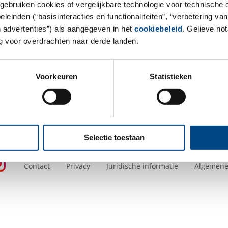
gebruiken cookies of vergelijkbare technologie voor technische
We are always happy to welcom
einden (“basisinteracties en functionaliteiten”, “verbetering van
n advertenties”) als aangegeven in het
cookiebeleid
. Gelieve no
to get to know the work in a la
 voor overdrachten naar derde landen.
Whether it's an internship, appr
a look at our careers page and 
offer you:
Career at GBA Group
Voorkeuren
Statistieken
Selectie toestaan
Contact
Privacy
Juridische informatie
Algemene