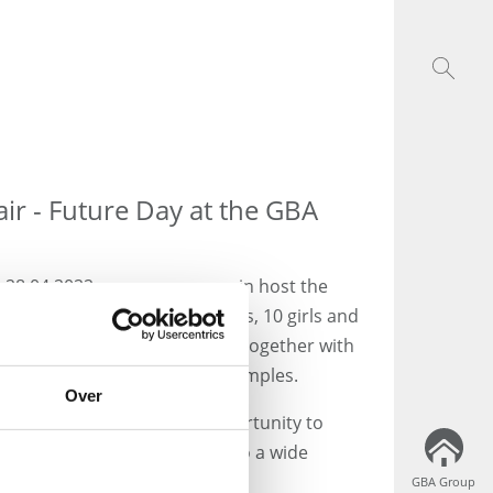
air - Future Day at the GBA
 28.04.2022, we can once again host the
. At our Hamburg headquarters, 10 girls and
o the work of a laboratory and, together with
ze cereal and drinking water samples.
Over
ives schoolchildren the opportunity to
ion and gain real insights into a wide
GBA Group
GBA Group