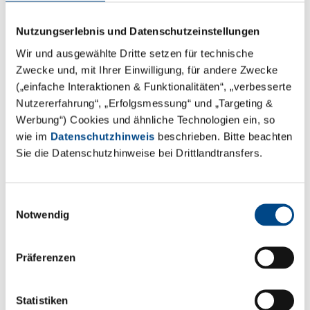
Einmal Laborluft schnuppern –
Zukunftstag bei der GBA Group
Nutzungserlebnis und Datenschutzeinstellungen
Wir freuen uns sehr, dass wir heute am 28.04.2022
Wir und ausgewählte Dritte setzen für technische
erneut den Zukunftstag in unseren Laborräumen
Zwecke und, mit Ihrer Einwilligung, für andere Zwecke
(„einfache Interaktionen & Funktionalitäten“, „verbesserte
ausrichten können. In unserer Hamburger Zentrale
Nutzererfahrung“, „Erfolgsmessung“ und „Targeting &
erhalten 10 Mädchen und Jungen reale Einblicke in die
Werbung“) Cookies und ähnliche Technologien ein, so
Arbeit eines Labors und werden, gemeinsam mit
wie im
Datenschutzhinweis
beschrieben. Bitte beachten
unseren Labormitarbeitern, Müsli und
Sie die Datenschutzhinweise bei Drittlandtransfers.
Trinkwasserproben analysieren.
Mit dem deutschlandweiten Zukunftstag erhalten
Einwilligungsauswahl
Schülerinnen und Schüler die Möglichkeit, eine frühe
Notwendig
Berufsorientierung zu erleben und echte Einblicke in
vielseitige Berufsfelder zu erhalten.
Präferenzen
Übrigens freuen wir uns an allen Tagen des Jahres
über interessierte junge Menschen, die die Arbeit in
Statistiken