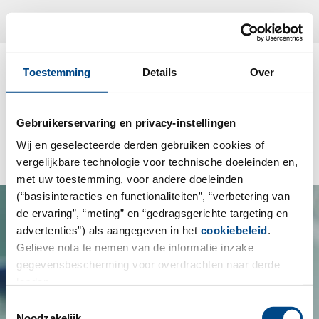
Vestiging
Nl
Know what's inside:
Toestemming
Details
Over
GBA Polska introduces the
possibility of obtaining a Quality
Gebruikerservaring en privacy-instellingen
Seal for Cosmetics
Wij en geselecteerde derden gebruiken cookies of
vergelijkbare technologie voor technische doeleinden en,
met uw toestemming, voor andere doeleinden
(“basisinteracties en functionaliteiten”, “verbetering van
de ervaring”, “meting” en “gedragsgerichte targeting en
advertenties”) als aangegeven in het
cookiebeleid
.
Gelieve nota te nemen van de informatie inzake
gegevensbescherming voor overdrachten naar derde
landen.
Toestemmingsselectie
Noodzakelijk