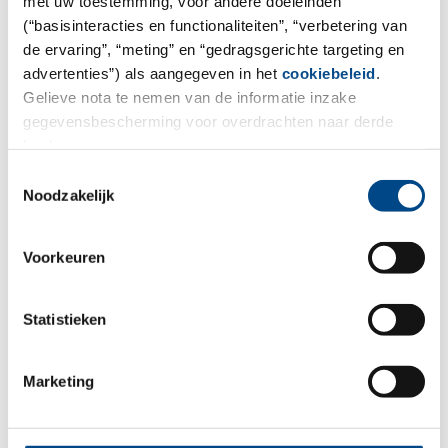
met uw toestemming, voor andere doeleinden
Site Poland - Olsztyn
(“basisinteracties en functionaliteiten”, “verbetering van
de ervaring”, “meting” en “gedragsgerichte targeting en
GBA POLSKA
advertenties”) als aangegeven in het
cookiebeleid
.
Trylińskiego 12/107 St.
Gelieve nota te nemen van de informatie inzake
10-683 Olsztyn, Polen
gegevensbescherming voor overdrachten naar derde
landen.
Tel. +48 22 783 17 34
Toestemmingsselectie
Mail:
sekretariat@gba-polska.pl
Noodzakelijk
Web:
www.gba-polska.pl
Kontaktformular
Voorkeuren
All Services of GBA POLSKA can be found here:
GBA
Statistieken
POLSKA Site Page
Marketing