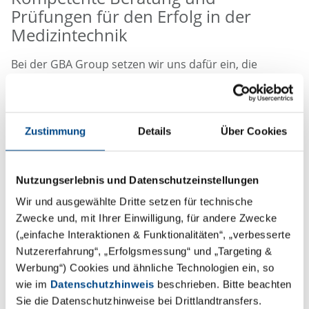
Prüfungen für den Erfolg in der
Medizintechnik
Bei der GBA Group setzen wir uns dafür ein, die
MedTech-Branche durch umfassende Lösungen,
fachkundige Beratung und präzise Tests
voranzubringen. Wir kombinieren Beratung und
Zustimmung
Details
Über Cookies
Laborprüfungen auf einzigartige Weise und bieten
somit in sich geschlossene Pakete aus einer Hand, die
durch unsere Experten über den gesamten
Nutzungserlebnis und Datenschutzeinstellungen
Lebenszyklus der Medizinprodukte hinweg unterstützt
Wir und ausgewählte Dritte setzen für technische
werden. Unsere Fachabteilungen arbeiten Hand in
Zwecke und, mit Ihrer Einwilligung, für andere Zwecke
Hand, um Medizinprodukte-Herstellern eine
(„einfache Interaktionen & Funktionalitäten“, „verbesserte
beispiellose Unterstützung zu bieten.
Nutzererfahrung“, „Erfolgsmessung“ und „Targeting &
Werbung“) Cookies und ähnliche Technologien ein, so
wie im
Datenschutzhinweis
beschrieben. Bitte beachten
Sie die Datenschutzhinweise bei Drittlandtransfers.