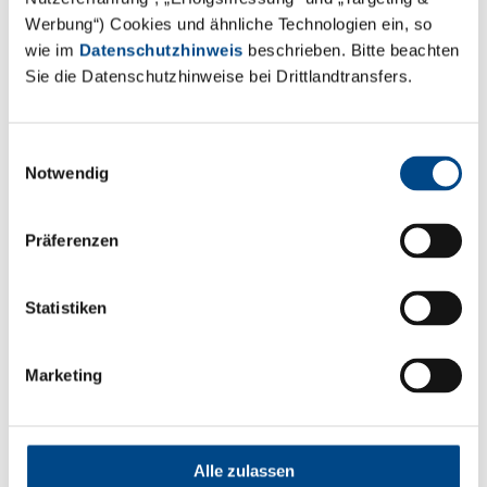
Werbung“) Cookies und ähnliche Technologien ein, so
wie im
Datenschutzhinweis
beschrieben. Bitte beachten
Sie die Datenschutzhinweise bei Drittlandtransfers.
Einwilligungsauswahl
Notwendig
Präferenzen
Statistiken
*Pflichtangaben
Mit dem Absenden Ihrer Daten versichern Sie, dass
Marketing
Ihre Angaben wahrheitsgemäß sind. Ihre Daten
unterliegen dem Datenschutz und werden nicht an
Dritte weitergeleitet.
Alle zulassen