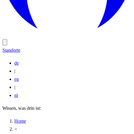
Standorte
de
|
en
|
nl
Wissen, was drin ist:
Home
>