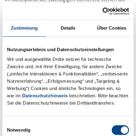
strengen Anforderungen der EU-MDR sowie Methoden
zur Verbesserung der Biokompatibilität und zur
Reduzierung toxikologischer Risiken durch präzise
Zustimmung
Details
Über Cookies
chemische Analysen. Die Teilnehmer haben die
Möglichkeit, wertvolle praktische Einblicke in die
Erfüllung der MDR-Vorgaben für CMR- und ED-
Nutzungserlebnis und Datenschutzeinstellungen
Substanzen zu gewinnen und sich über den Umgang
Wir und ausgewählte Dritte setzen für technische
mit der Biokompatibilität von Bestandsgeräten sowie
Zwecke und, mit Ihrer Einwilligung, für andere Zwecke
die Umsetzung der ISO 10993-18 Richtlinien
(„einfache Interaktionen & Funktionalitäten“, „verbesserte
auszutauschen.
Nutzererfahrung“, „Erfolgsmessung“ und „Targeting &
Werbung“) Cookies und ähnliche Technologien ein, so
Neben diesen Kernbereichen wird auch über aktuelle
wie im
Datenschutzhinweis
beschrieben. Bitte beachten
Herausforderungen in der Toxikologie und
Sie die Datenschutzhinweise bei Drittlandtransfers.
Biokompatibilität diskutiert. Außerdem stehen die
neuesten Entwicklungen der ISO 10993:17 auf der
Einwilligungsauswahl
Agenda.
Notwendig