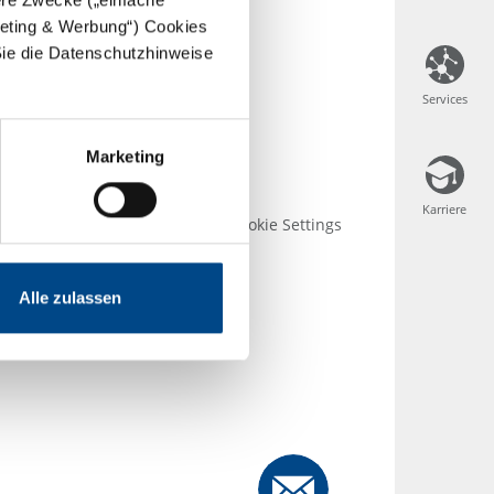
rgeting & Werbung“) Cookies
Sie die Datenschutzhinweise
Services
Services
Marketing
Karriere
Karriere
se
AGB
Impressum
Cookie Settings
Alle zulassen