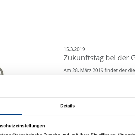
15.3.2019
Zukunftstag bei der
Am 28. März 2019 findet der die
am Standort Hamburg statt. Wir
diesem Jahr daran teilnehmen.
erste Einblicke in die Laborar
werden Lebensmittel gemeinsa
Details
untersucht und analysiert.
nschutzeinstellungen
etzen für technische Zwecke und, mit Ihrer Einwilligung, für an