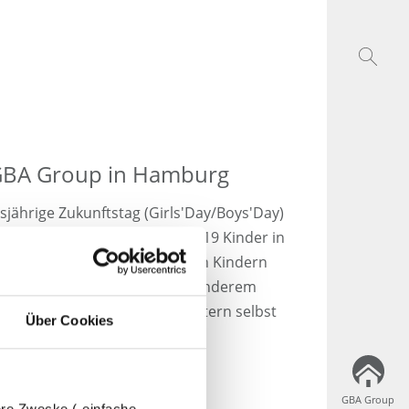
 GBA Group in Hamburg
sjährige Zukunftstag (Girls
'
Day/Boys
'
Day)
 freuen uns, dass insgesamt 19 Kinder in
 Am Zukunftstag geben wir den Kindern
beit bei der GBA Group. Unter anderem
m mit unseren Labormitarbeitern selbst
Über Cookies
GBA Group
GBA Group
dere Zwecke („einfache