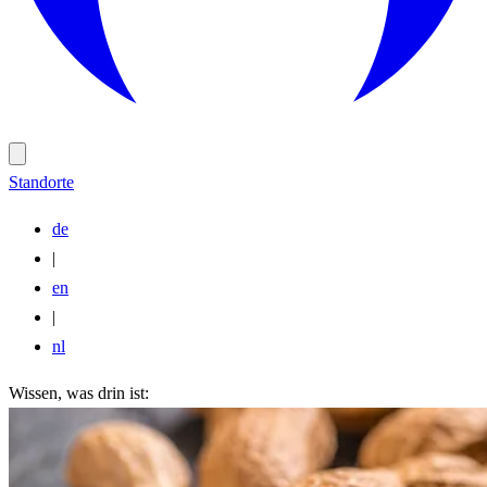
Standorte
de
|
en
|
nl
Wissen, was drin ist: