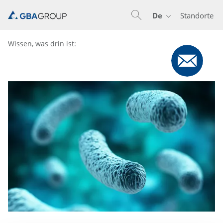
De
Standorte
En
De
Nl
Wissen, was drin ist: