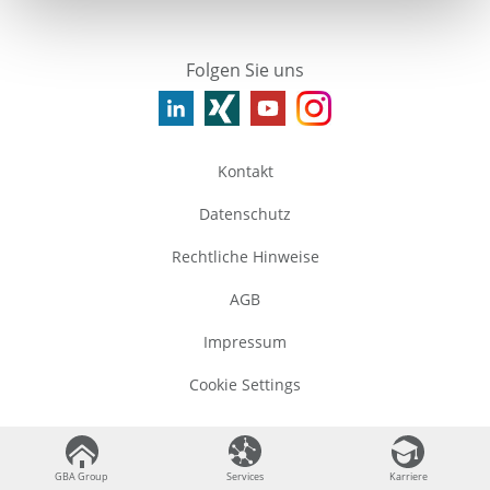
Folgen Sie uns
Kontakt
Datenschutz
Rechtliche Hinweise
AGB
Impressum
Cookie Settings
©
2026
GBA Group
GBA Group
GBA Group
Services
Services
Karriere
Karriere