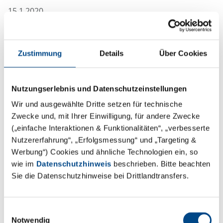
15.1.2020
Untersuchungspflicht von
Legionellen nach
Trinkwasserverordnung (TrinkwV)
Zustimmung
Details
Über Cookies
Sind Sie Betreiber einer Großanlage zur
Trinkwassererwärmung mit einem Speicherinhalt von
Nutzungserlebnis und Datenschutzeinstellungen
mehr als 400 Litern und/oder einem Leitungsvolumen
Wir und ausgewählte Dritte setzen für technische
mit mehr als drei Litern zwischen Speicher und
Zwecke und, mit Ihrer Einwilligung, für andere Zwecke
entferntester Entnahmestelle? Dann unterliegen Sie
(„einfache Interaktionen & Funktionalitäten“, „verbesserte
der Untersuchungspflicht auf Legionellen laut TrinkwV.
Nutzererfahrung“, „Erfolgsmessung“ und „Targeting &
Werbung“) Cookies und ähnliche Technologien ein, so
Die GBA Group unterstützt Sie dabei Ihren
wie im
Datenschutzhinweis
beschrieben. Bitte beachten
Verpflichtungen gegenüber den Behörden
Sie die Datenschutzhinweise bei Drittlandtransfers.
nachzukommen.
Durch unser bewährtes System übernehmen wir für
Einwilligungsauswahl
Sie neben den Untersuchungen auch alle
Notwendig